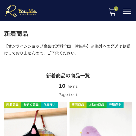
0
新着商品
【オンラインショップ商品は送料全国一律無料】※海外への発送はお受
けしておりませんので、ご了承ください。
新着商品の商品一覧
10
items
Page 1 of 1
新着商品
お勧め商品
在庫僅少
新着商品
お勧め商品
在庫僅少