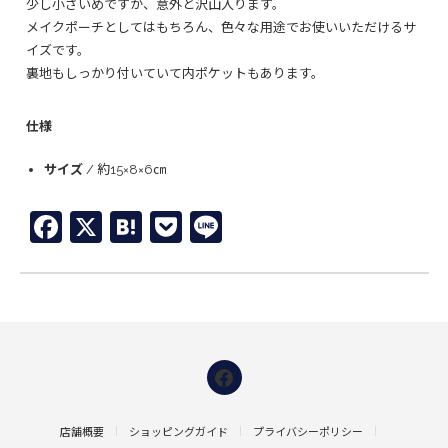
少し小さいめですが、意外と沢山入ります。
メイクポーチとしてはもちろん、色々な用途でお使いいただけるサ
イズです。
裏地もしっかり付いていて内ポケットもあります。
仕様
サイズ
/ 約15×8×6㎝
Facebook
X
Hatena
Pocket
Line
店舗概要
ショッピングガイド
プライバシーポリシー