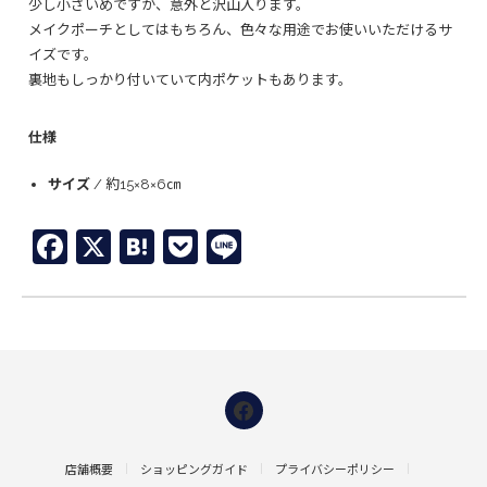
少し小さいめですが、意外と沢山入ります。
メイクポーチとしてはもちろん、色々な用途でお使いいただけるサ
イズです。
裏地もしっかり付いていて内ポケットもあります。
仕様
サイズ
/ 約15×8×6㎝
Facebook
X
Hatena
Pocket
Line
店舗概要
ショッピングガイド
プライバシーポリシー