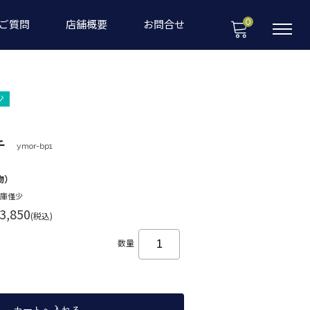
0
ご質問
店舗概要
お問合せ
少
チ
ymor-bp1
物）
在庫僅少
3,850
(税込)
数量