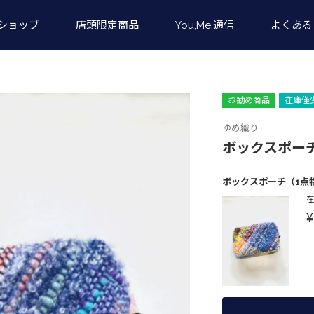
ショップ
店頭限定商品
You,Me.通信
よくある
お勧め商品
在庫僅
ゆめ織り
ボックスポー
ボックスポーチ（1点
¥