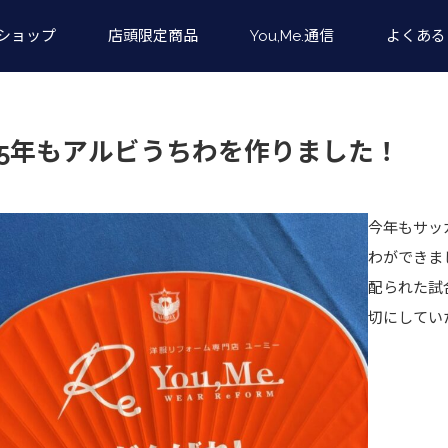
ショップ
店頭限定商品
You,Me.通信
よくある
25年もアルビうちわを作りました！
今年もサッ
わができま
配られた試
切にしてい