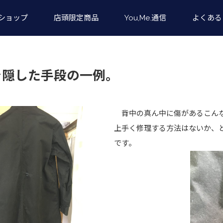
ショップ
店頭限定商品
You,Me.通信
よくある
を隠した手段の一例。
背中の真ん中に傷があるこん
上手く修理する方法はないか、
です。