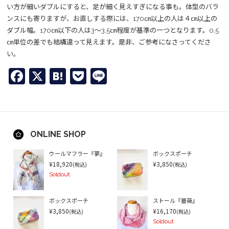
い方が細いダブルにすると、足が細く見えすぎになる事も。体型のバラ
ンスにも寄りますが、お直しする際には、170㎝以上の人は４㎝以上の
ダブル幅。170㎝以下の人は3～3,5㎝程度が基準の一つとなります。0,5
㎝単位の差でも結構違って見えます。是非、ご参考になさってくださ
い。
Facebook
X
Hatena
Pocket
Line
ONLINE SHOP
ウールマフラー『夢』
ボックスポーチ
¥18,920
¥3,850
(税込)
(税込)
Soldout
ボックスポーチ
ストール『薔薇』
¥3,850
¥16,170
(税込)
(税込)
Soldout