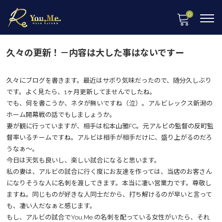
0
久々の更新！－内容は大した事はないですー
久々にブログを書きます。最近はサボり気味だったので、随分久しぶり
です。よく見たら、1ヶ月更新してませんでしたね。
でも、何を書こうか、ネタが無いですね（泣）。アルビレックス新潟の
ホーム開幕戦の話でもしましょうか。
妻が観に行っていますが、相手は松本山雅FC。元アルビの監督の反町監
督率いるチームですね。アルビは相手が相手だけに、盛り上がるのだろ
うなぁ～。
今日は天気も良いし、楽しい試合になると思います。
私の妻は、アルビの試合に行く度にお友達を作っては、当店のお客さん
になりそうな人に名刺を渡してきます。本当に凄い営業力です。尊敬し
ますね。同じものが好きな人同士だから、打ち解けるのが早いと言って
も、凄い人だなぁと感じます。
もし、アルビの試合でYou,Me.の名刺を配っている女性がいたら、それ