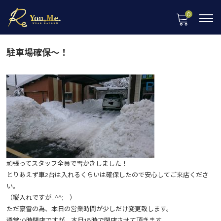
0
駐車場確保～！
頑張ってスタッフ全員で雪かきしました！
とりあえず車2台は入れるくらいは確保したので安心してご来店くださ
い。
（縦入れですが…^^; ）
ただ豪雪の為、本日の営業時間が少しだけ変更致します。
通常19時閉店ですが、本日18時で閉店させて頂きます。